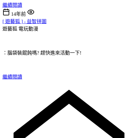
繼續閱讀
14年前
[ 遊藝狐 ] - 益智拼圖
遊藝狐
電玩動漫
：腦袋裝餛飩嗎? 趕快進來活動一下!
繼續閱讀