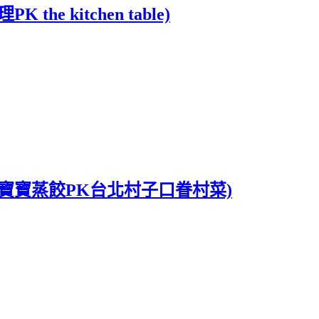
e kitchen table)
楊寶寶蒸餃PK台北村子口眷村菜)