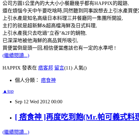
公司方圓1公里內的大大小小餐廳幾乎都有HAPPIX的蹤跡,
還在煩惱今天中午要吃啥時,同然聽到同事說想去上引水產買便
上引水產是知名高級日本料理三井餐廳同一集團所開設,
主打的就是超新鮮&超高檔海鮮及日式料理,
上引水產我只去吃過"立吞"&2F的鍋物,
已深深地被他海鮮的高品質所吸引,
買便當倒是頭一回,相信便當應該也有一定的水準吧 !
(繼續閱讀...)
HAPPIX 發表在
痞客邦
留言
(11)
人氣(
)
個人分類：
痞食神
▲top
Sep
12
Wed
2012
00:00
[ 痞食神 ]再度吃到飽(Mr.帕可義式
(繼續閱讀...)