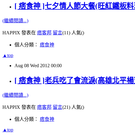
[ 痞食神 ]七夕情人節大餐(旺紅鐵板料理PK th
(繼續閱讀...)
HAPPIX 發表在
痞客邦
留言
(11)
人氣(
)
個人分類：
痞食神
▲top
Aug
08
Wed
2012
00:00
[ 痞食神 ]老兵吃了會流淚(高雄北平
(繼續閱讀...)
HAPPIX 發表在
痞客邦
留言
(21)
人氣(
)
個人分類：
痞食神
▲top