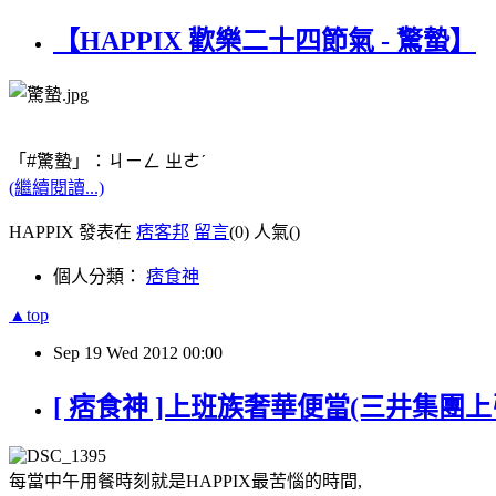
【HAPPIX 歡樂二十四節氣 - 驚蟄】
「#驚蟄」：ㄐㄧㄥ ㄓㄜˊ
(繼續閱讀...)
HAPPIX 發表在
痞客邦
留言
(0)
人氣(
)
個人分類：
痞食神
▲top
Sep
19
Wed
2012
00:00
[ 痞食神 ]上班族奢華便當(三井集團上
每當中午用餐時刻就是HAPPIX最苦惱的時間,