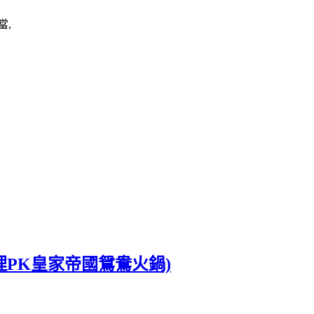
當,
料理PK皇家帝國鴛鴦火鍋)