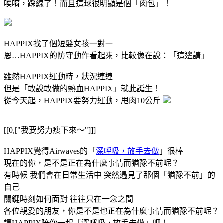
唉唷，踩線了！而且這球很明顯是個「肉包」！
HAPPIX找了個短髮女孩一對一
恩…HAPPIX的防守動作看起來，比較像在說：「這邊請」
雖然HAPPIX運動時，狀況連連
但是「敢說敢做的熱血HAPPIX」就此誕生！
從今天起，HAPPIX要努力運動，甩肉10公斤
[[0,["我要努力瘦下來～"]]]
HAPPIX覺得Airwaves的「
深呼吸，放手去做
」很棒
現在的你，是不是正在為什麼事情而猶豫不前呢？
有時候 我們會在日常生活中 突然遇見了那個「猶豫不前」的
自己
關鍵時刻如何面對 往往只在一念之間
各位親愛的朋友，你是不是也正在為什麼事情而猶豫不前呢？
讓HAPPIX陪你一起「深呼吸，放手去做」吧！