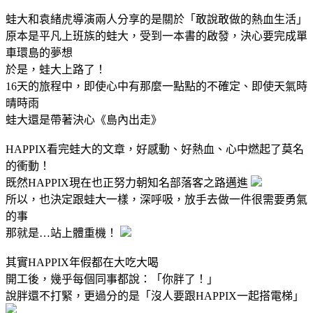
蛙大和袁緒虎導演兩人分享的是關於「敢說敢做的熱血生活」
原本是平凡上班族的蛙大，受到一本書的啟發，決心要完成單
車環島的夢想
於是，蛙大上路了！
16天的旅程中，即使心中有那麼一點點的不確定、即使天氣時
晴時雨
蛙大還是帶著決心《島內出走》
HAPPIX看完蛙大的文章，好感動、好熱血、心中燃起了莫名
的衝動！
既然HAPPIX現在也正努力朝知名部落客之路邁進
所以，也決定跟蛙大一樣，深呼吸，放手去做一件很需要勇氣
的事
那就是…站上體重機！
其實HAPPIX年假都在大吃大喝
開工後，幾乎每個同事都說：「你胖了！」
說胖還不打緊，更過分的是「沒人要跟HAPPIX一起搭電梯」