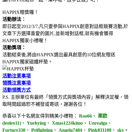
HAPPIX贈獎囉！
活動辦法：
即日起至2012/3/7,凡只要參與HAPPIX創意對話框競賽活動,於
文章下方選擇喜愛的圖片,並新增對話框,就有機會獲得
HAPPIX獨家小禮喔！
活動獎項：
活動結束後,將由HAPPIX選出最具創意的10位網友贈送
HAPPIX獨家磁鐵杯墊。
活動注意事項
領獎注意事項
活動領獎方式
P.S. 主辦單位有最終「領獎方式與獎項內容」解釋決定權，領
取時間超過恕不補發或寄送，謝謝各位！
恭喜以下十名網友得到精美小禮物：
Roo66
、
栗欧
(leoleo11)
、
Yuehying
、
Xmas1224kimo
、
Unrealgo
、
Furture330
、
Peifighting
、
Angela7484
、
Pink831108
、
sky
。